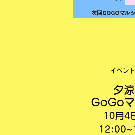
イベン
夕涼
GoGo
10月4
​12:00~