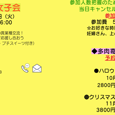
参加人数把握のた
女子会
当日キャンセ
​参
日（火）
参加費 
6:00
☆お好きな時
の異業種交流！
妊婦さん、上の
で応援し合おう
ク・プチスイーツ付き)
◆多肉寄
予
🟠ハロ
3
10
2800
🔴クリスマ
11
3800