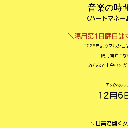
音楽の時
（ハートマネー
＼
​隔月
第1日曜日は
2026年よりマルシェは
​隔月開催に
みんなで
出会いを楽
​その次の
12月6
＼日高で働く女