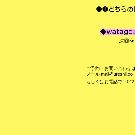
🟠🔴どちらの回
◆watag
次回を
ご予約・お問い合わせ
メール
mail@ureshii.co
​もしくはお電話で 042-9