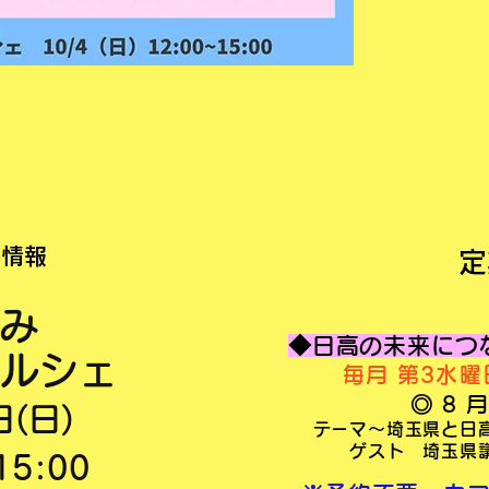
ト情報
定
み
◆日高の未来につ
マルシェ
毎月 第3水
◎ 8 
日(日)
テーマ〜埼玉県と日
ゲスト 埼玉県
15:00