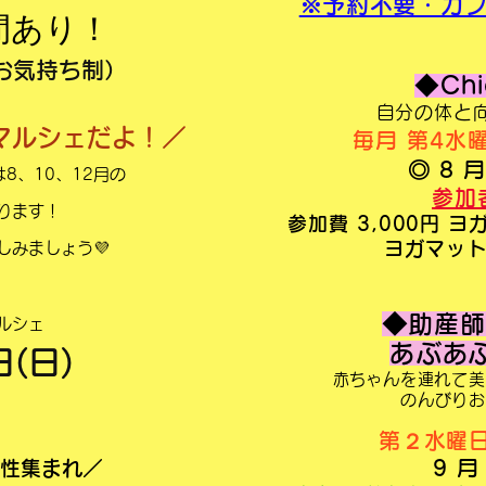
​
※予約不要・カ
間あり！
お気持ち制）
◆Chi
自分の体と
マルシェだよ！／
毎月 第4
◎ 8 
8、10、12月の
参加
なります！
参加費 3,000円 
ヨガマットの
しみましょう💜
◆助産師
マルシェ
あぶあぶ
日(日)
​赤ちゃんを連れて
のんびりお
第２水曜日 
9 月
性集まれ／