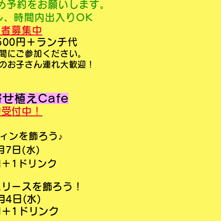
め予約をお願いします。
ル、時間内出入りOK
加者募集中
500円＋ランチ代
間にご参加ください。
お子さん連れ大歓迎！
せ植えCafe
約受付
中！
ウィンを飾ろう♪
月7日(水)
円＋1ドリンク
スリースを飾ろう！
月4日(水)
円＋1ドリンク