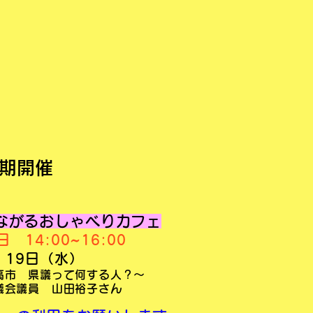
期開催
ながるおしゃべりカフェ
曜日
14
:0
0~
16:00
月 19日（水）
高市 県議って何する人？〜
議会議員 山田裕子さん