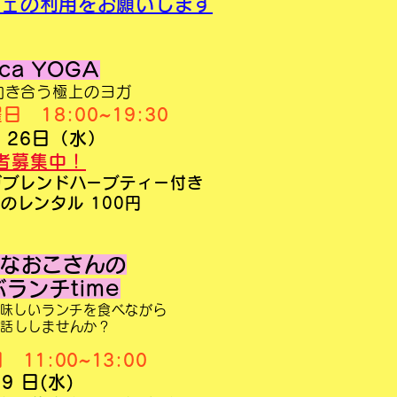
フェの利用をお願いします
ca YOGA
向き合う極上のヨガ
水曜日
18
:0
0~
19:30
月 26日（水）
者募集中！
ヨガブレンドハーブティー付き
レンタル 100円
なおこさんの
ランチtime
美味しいランチを食べながら
話ししませんか？
11:00~13:00
 9 日(水)