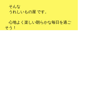
そんな
うれしいもの屋 です。
心地よく楽しい朗らかな毎日を過ご
そう！
​ 佐藤 幸子 那須友恵
うれしいもの屋YouTube
​チャンネル登録お願いします⭐︎